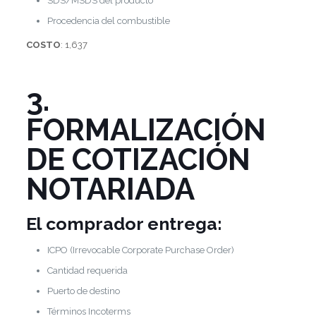
SDS/MSDS del producto
Procedencia del combustible
COSTO
: 1,637
3.
FORMALIZACIÓN
DE COTIZACIÓN
NOTARIADA
El comprador entrega:
ICPO (Irrevocable Corporate Purchase Order)
Cantidad requerida
Puerto de destino
Términos Incoterms