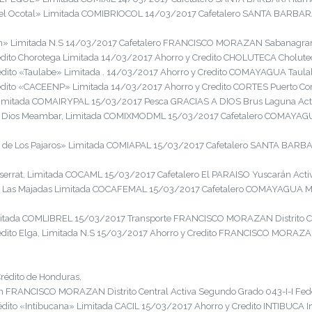
el Ocotal» Limitada COMIBRIOCOL 14/03/2017 Cafetalero SANTA BARBARA T
n» Limitada N.S 14/03/2017 Cafetalero FRANCISCO MORAZAN Sabanagrande
dito Chorotega Limitada 14/03/2017 Ahorro y Credito CHOLUTECA Choluteca 
dito «Taulabe» Limitada . 14/03/2017 Ahorro y Credito COMAYAGUA Taulabé
dito «CACEENP» Limitada 14/03/2017 Ahorro y Credito CORTES Puerto Corté
Limitada COMAIRYPAL 15/03/2017 Pesca GRACIAS A DIOS Brus Laguna Activ
e Dios Meambar, Limitada COMIXMODML 15/03/2017 Cafetalero COMAYAGUA
de Los Pajaros» Limitada COMIAPAL 15/03/2017 Cafetalero SANTA BARBARA
errat, Limitada COCAML 15/03/2017 Cafetalero El PARAISO Yuscarán Activ
s Las Majadas Limitada COCAFEMAL 15/03/2017 Cafetalero COMAYAGUA Min
itada COMLIBREL 15/03/2017 Transporte FRANCISCO MORAZAN Distrito Cent
dito Elga, Limitada N.S 15/03/2017 Ahorro y Credito FRANCISCO MORAZAN D
Crédito de Honduras,
 FRANCISCO MORAZAN Distrito Central Activa Segundo Grado 043-I-I Fed
ito «Intibucana» Limitada CACIL 15/03/2017 Ahorro y Credito INTIBUCA Int