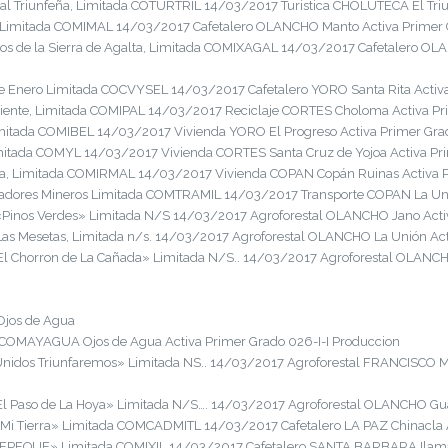
l Triunfeña, Limitada COTURTRIL 14/03/2017 Turistica CHOLUTECA El Triun
Limitada COMIMAL 14/03/2017 Cafetalero OLANCHO Manto Activa Primer G
s de la Sierra de Agalta, Limitada COMIXAGAL 14/03/2017 Cafetalero OLA
e Enero Limitada COCVYSEL 14/03/2017 Cafetalero YORO Santa Rita Activa
ente, Limitada COMIPAL 14/03/2017 Reciclaje CORTES Choloma Activa Pri
mitada COMIBEL 14/03/2017 Vivienda YORO El Progreso Activa Primer Grado
itada COMYL 14/03/2017 Vivienda CORTES Santa Cruz de Yojoa Activa Prim
, Limitada COMIRMAL 14/03/2017 Vivienda COPAN Copán Ruinas Activa Pri
adores Mineros Limitada COMTRAMIL 14/03/2017 Transporte COPAN La Unió
Pinos Verdes» Limitada N/S 14/03/2017 Agroforestal OLANCHO Jano Activ
as Mesetas, Limitada n/s. 14/03/2017 Agroforestal OLANCHO La Unión Acti
El Chorron de La Cañada» Limitada N/S.. 14/03/2017 Agroforestal OLANCHO
 Ojos de Agua
 COMAYAGUA Ojos de Agua Activa Primer Grado 026-I-I Produccion
Unidos Triunfaremos» Limitada NS.. 14/03/2017 Agroforestal FRANCISCO M
l Paso de La Hoya» Limitada N/S…. 14/03/2017 Agroforestal OLANCHO Gua
Mi Tierra» Limitada COMCADMITL 14/03/2017 Cafetalero LA PAZ Chinacla A
EPEQUE» Limitada COMIXIL 14/03/2017 Cafetalero SANTA BARBARA Ilama A