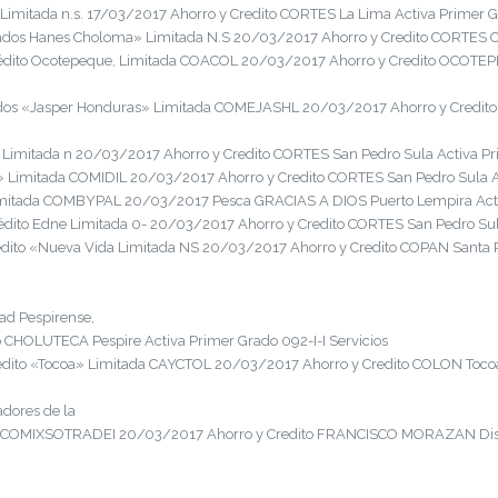
mitada n.s. 17/03/2017 Ahorro y Credito CORTES La Lima Activa Primer Gr
os Hanes Choloma» Limitada N.S 20/03/2017 Ahorro y Credito CORTES Ch
édito Ocotepeque, Limitada COACOL 20/03/2017 Ahorro y Credito OCOTEP
os «Jasper Honduras» Limitada COMEJASHL 20/03/2017 Ahorro y Credito
imitada n 20/03/2017 Ahorro y Credito CORTES San Pedro Sula Activa Pri
Limitada COMIDIL 20/03/2017 Ahorro y Credito CORTES San Pedro Sula Act
mitada COMBYPAL 20/03/2017 Pesca GRACIAS A DIOS Puerto Lempira Activ
dito Edne Limitada 0- 20/03/2017 Ahorro y Credito CORTES San Pedro Sula 
dito «Nueva Vida Limitada NS 20/03/2017 Ahorro y Credito COPAN Santa R
dad Pespirense,
 CHOLUTECA Pespire Activa Primer Grado 092-I-I Servicios
dito «Tocoa» Limitada CAYCTOL 20/03/2017 Ahorro y Credito COLON Tocoa 
adores de la
ada COMIXSOTRADEI 20/03/2017 Ahorro y Credito FRANCISCO MORAZAN Distri