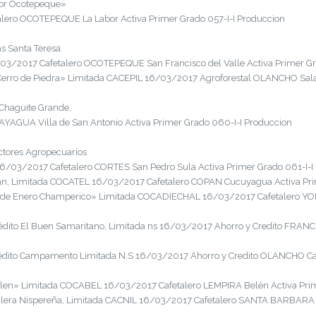
bor Ocotepeque»
ero OCOTEPEQUE La Labor Activa Primer Grado 057-I-I Produccion
as Santa Teresa
3/2017 Cafetalero OCOTEPEQUE San Francisco del Valle Activa Primer Gr
erro de Piedra» Limitada CACEPIL 16/03/2017 Agroforestal OLANCHO Sala
 Chaguite Grande,
AYAGUA Villa de San Antonio Activa Primer Grado 060-I-I Produccion
ctores Agropecuarios
16/03/2017 Cafetalero CORTES San Pedro Sula Activa Primer Grado 061-I-I
an, Limitada COCATEL 16/03/2017 Cafetalero COPAN Cucuyagua Activa Pri
 de Enero Champerico» Limitada COCADIECHAL 16/03/2017 Cafetalero YORO 
dito El Buen Samaritano, Limitada ns 16/03/2017 Ahorro y Credito FRANC
édito Campamento Limitada N.S 16/03/2017 Ahorro y Credito OLANCHO Ca
len» Limitada COCABEL 16/03/2017 Cafetalero LEMPIRA Belén Activa Prim
lera Nispereña, Limitada CACNIL 16/03/2017 Cafetalero SANTA BARBARA El