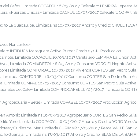
r del Cafe» Limitada COCAFCL 16/03/2017 Cafetalero LEMPIRA Lepaera Ac
lera «Fuerzas Unidas» Limitada CACFUL 16/03/2017 Cafetalero COPAN San
dito La Guadalupe, Limitada ns 16/03/2017 Ahorro y Credito CHOLUTECA C
uevos Horizontes»
ero INTIBUCA Masaguara Activa Primer Grado 071-I-I Produccion
camote, Limitada COCAQUIL 16/03/2017 Cafetalero LEMPIRA La Unión Activ
Toyos, Limitada COMIXDETOL 16/03/2017 Consumo YORO El Negrito Activa P
dores Limitada COMFORJAL 16/03/2017 Vivienda CORTES San Pedro Sula Ac
es, Limitada COMTORREL 16/03/2017 Consumo CORTES San Pedro Sula Activ
, Limitada COMPAL 16/03/2017 Consumo CORTES San Pedro Sula Activa Pr
esionales del Cafe» Limitada COMPROCAFEL 16/03/2017 Transporte CORTES 
 Agropecuaria «Betel» Limitada COPABEL 16/03/2017 Producción Agricol
n Antonio Limitada ns 16/03/2017 Agropecuario CORTES San Pedro Sula A
dito Yoro, Limitada COOPACYL 16/03/2017 Ahorro y Credito YORO Yoro Act
ores y Curiles del Mar, Limitada CURIMAR 17/03/2017 Pesca VALLE San Lor
ito Guanaja, Limitada ns 17/03/2017 Ahorro y Credito ISLAS DE LA BAHIA G