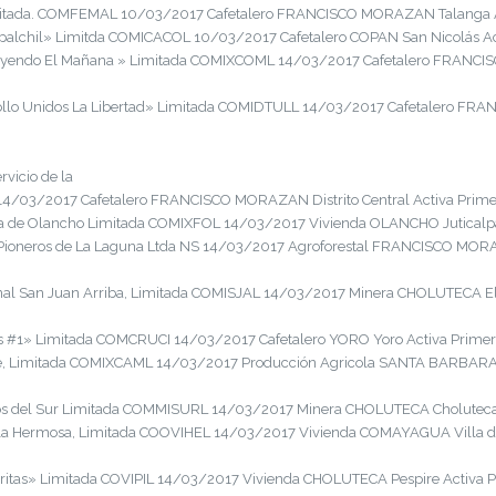
mitada. COMFEMAL 10/03/2017 Cafetalero FRANCISCO MORAZAN Talanga Act
alchil» Limitda COMICACOL 10/03/2017 Cafetalero COPAN San Nicolás Act
yendo El Mañana » Limitada COMIXCOML 14/03/2017 Cafetalero FRANCISC
llo Unidos La Libertad» Limitada COMIDTULL 14/03/2017 Cafetalero FRA
rvicio de la
03/2017 Cafetalero FRANCISCO MORAZAN Distrito Central Activa Primer
 de Olancho Limitada COMIXFOL 14/03/2017 Vivienda OLANCHO Juticalpa A
Pioneros de La Laguna Ltda NS 14/03/2017 Agroforestal FRANCISCO MORA
al San Juan Arriba, Limitada COMISJAL 14/03/2017 Minera CHOLUTECA El 
s #1» Limitada COMCRUCI 14/03/2017 Cafetalero YORO Yoro Activa Primer 
, Limitada COMIXCAML 14/03/2017 Producción Agricola SANTA BARBARA Q
os del Sur Limitada COMMISURL 14/03/2017 Minera CHOLUTECA Choluteca A
la Hermosa, Limitada COOVIHEL 14/03/2017 Vivienda COMAYAGUA Villa de 
itas» Limitada COVIPIL 14/03/2017 Vivienda CHOLUTECA Pespire Activa Pri