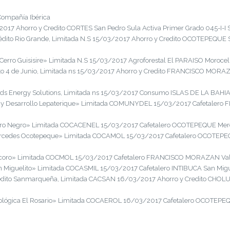
Compañía Ibérica
 Ahorro y Credito CORTES San Pedro Sula Activa Primer Grado 045-I-I S
dito Rio Grande, Limitada N.S 15/03/2017 Ahorro y Credito OCOTEPEQUE S
erro Guisisire» Limitada N.S 15/03/2017 Agroforestal El PARAISO Morocelí
o 4 de Junio, Limitada ns 15/03/2017 Ahorro y Credito FRANCISCO MORAZA
ds Energy Solutions, Limitada ns 15/03/2017 Consumo ISLAS DE LA BAHIA R
 y Desarrollo Lepaterique» Limitada COMUNYDEL 15/03/2017 Cafetalero
rro Negro» Limitada COCACENEL 15/03/2017 Cafetalero OCOTEPEQUE Merce
rcedes Ocotepeque» Limitada COCAMOL 15/03/2017 Cafetalero OCOTEPEQU
coro» Limitada COCMOL 15/03/2017 Cafetalero FRANCISCO MORAZAN Valleci
 Miguelito» Limitada COCASMIL 15/03/2017 Cafetalero INTIBUCA San Miguel
édito Sanmarqueña, Limitada CACSAN 16/03/2017 Ahorro y Credito CHOLU
ológica El Rosario» Limitada COCAEROL 16/03/2017 Cafetalero OCOTEPEQU